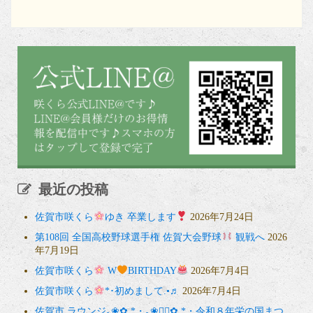
最近の投稿
佐賀市咲くら
ゆき 卒業します
2026年7月24日
第108回 全国高校野球選手権 佐賀大会野球
観戦へ
2026
年7月19日
佐賀市咲くら
W
BIRTHDAY
2026年7月4日
佐賀市咲くら
*･初めまして.•♬
2026年7月4日
佐賀市 ラウンジ｡❀✿.*・｡❀❁⃘✿.*・令和８年栄の国まつ