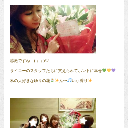
感激ですね…(；；)♡
サイコーのスタッフたちに支えられてホントに幸せ
私の大好きなゆりの花
ん〜
いぃ香り