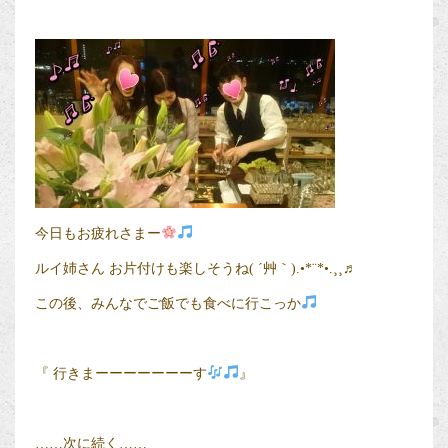
今日もお疲れさまー
ルイ姉さん お片付けも楽しそうね( ´艸｀).•*¨*•.¸¸♬
この後、みんなでご飯でも食べに行こっか
『 行きまーーーーーーーす
』
……次に続く……