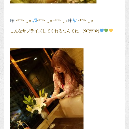
.•*¨*•.¸¸♬
•*¨*•.¸¸♬•*¨*•.¸¸♪
.•*¨*•.¸¸♬
こんなサプライズしてくれるなんてね…(✿˘艸˘✿)