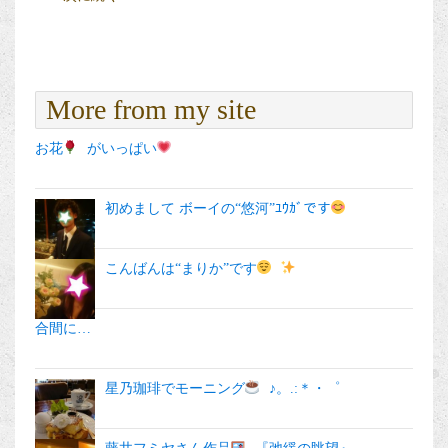
More from my site
お花
がいっぱい
初めまして ボーイの“悠河”ﾕｳｶﾞです
こんばんは“まりか”です
合間に…
星乃珈琲でモーニング
♪。.:＊・゜