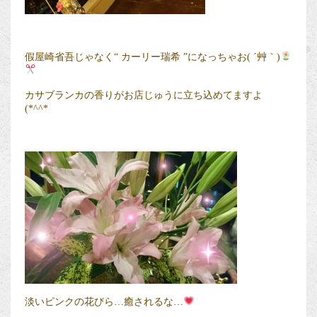
假屋崎省吾じゃなく“ カーリー瑞希 ”になっちゃお( ´艸｀)
カサブランカの香りがお店じゅうに立ち込めてますよ
(*^^*ゞ
淡いピンクの花びら…癒されるな…