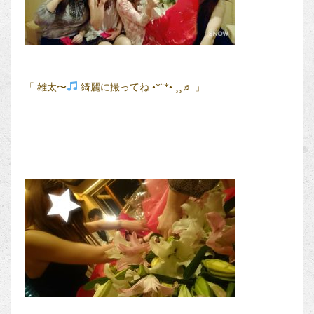
「 雄太〜
綺麗に撮ってね.•*¨*•.¸¸♬ 」