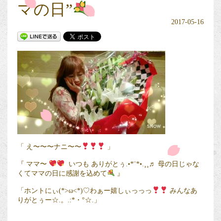
マの日”
2017-05-16
「 え〜〜〜ナニ〜〜
」
『 ママ〜
いつも ありがとぅ.•*¨*•.¸¸♬ 母の日じゃな
くてママの日に感謝を込めて
』
「ホントにぃ(*>ω<*)♡わぁー嬉しぃっっっ
みんなあ
りがとぅー☆.。.:*・°☆.」