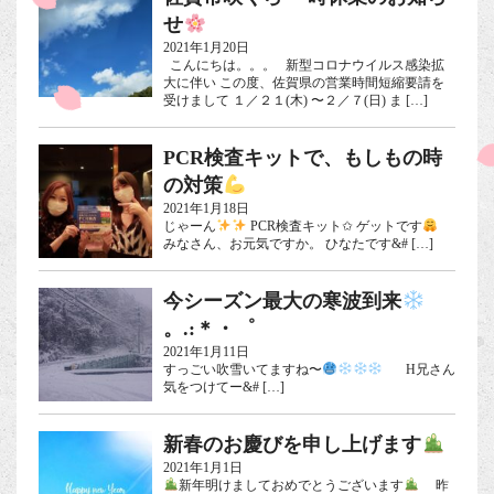
せ
2021年1月20日
こんにちは。。。 新型コロナウイルス感染拡
大に伴い この度、佐賀県の営業時間短縮要請を
受けまして １／２１(木) 〜２／７(日) ま […]
PCR検査キットで、もしもの時
の対策
2021年1月18日
じゃーん
PCR検査キット✩ ゲットです
みなさん、お元気ですか。 ひなたです&# […]
今シーズン最大の寒波到来
。.:＊・゜
2021年1月11日
すっごい吹雪いてますね〜
H兄さん
気をつけてー&# […]
新春のお慶びを申し上げます
2021年1月1日
新年明けましておめでとうございます
昨