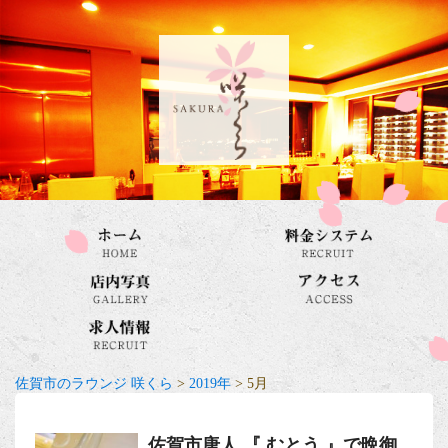
佐賀市のラウンジ 咲くら
>
2019年
>
5月
佐賀市唐人 『 むとう 』で晩御