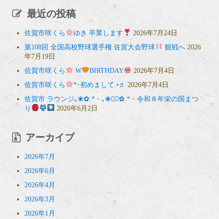
最近の投稿
佐賀市咲くら
ゆき 卒業します
2026年7月24日
第108回 全国高校野球選手権 佐賀大会野球
観戦へ
2026
年7月19日
佐賀市咲くら
W
BIRTHDAY
2026年7月4日
佐賀市咲くら
*･初めまして.•♬
2026年7月4日
佐賀市 ラウンジ｡❀✿.*・｡❀❁⃘✿.*・令和８年栄の国まつ
り
2026年6月2日
アーカイブ
2026年7月
2026年6月
2026年4月
2026年3月
2026年1月