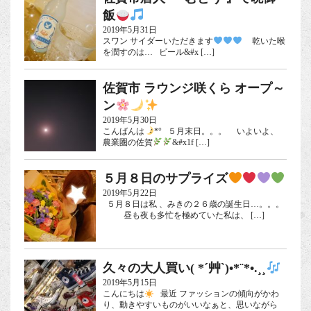
飯
2019年5月31日
スワン サイダーいただきます
乾いた喉
を潤すのは… ビール&#x […]
佐賀市 ラウンジ咲くら オープ～
ン
2019年5月30日
こんばんは
*° ５月末日。。。 いよいよ、
農業圏の佐賀
&#x1f […]
５月８日のサプライズ
2019年5月22日
５月８日は私 、みきの２６歳の誕生日…。。。
昼も夜も多忙を極めていた私は、 […]
久々の大人買い( *´艸`)•*¨*•.¸¸
2019年5月15日
こんにちは
最近 ファッションの傾向がかわ
り、動きやすいものがいいなぁと、思いながら