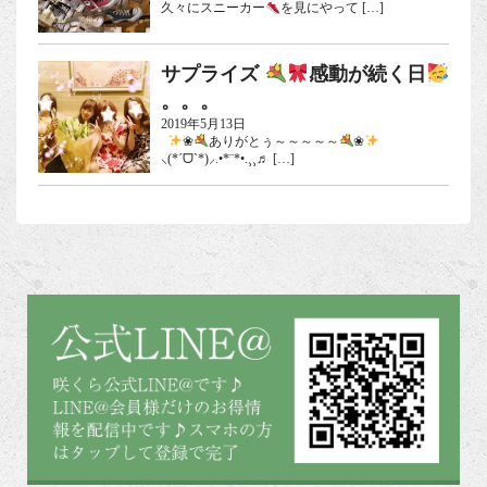
久々にスニーカー
を見にやって […]
サプライズ
感動が続く日
。。。
2019年5月13日
❀
ありがとぅ～～～～～
❀
⸜(*ˊᗜˋ*)⸝.•*¨*•.¸¸♬ […]