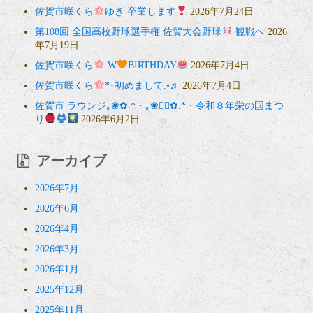
佐賀市咲くら
ゆき 卒業します
2026年7月24日
第108回 全国高校野球選手権 佐賀大会野球
観戦へ
2026
年7月19日
佐賀市咲くら
W
BIRTHDAY
2026年7月4日
佐賀市咲くら
*･初めまして.•♬
2026年7月4日
佐賀市 ラウンジ｡❀✿.*・｡❀❁⃘✿.*・令和８年栄の国まつ
り
2026年6月2日
アーカイブ
2026年7月
2026年6月
2026年4月
2026年3月
2026年1月
2025年12月
2025年11月