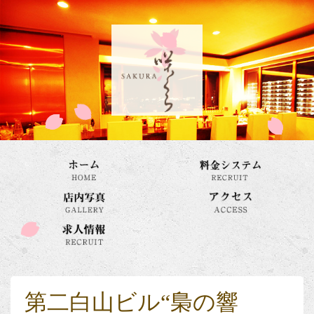
第二白山ビル“梟の響