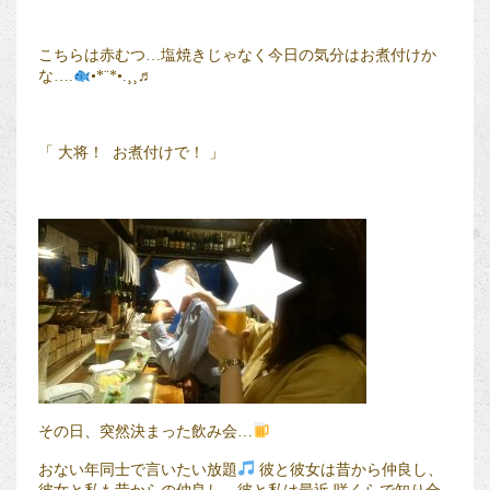
こちらは赤むつ…塩焼きじゃなく今日の気分はお煮付けか
な….
•*¨*•.¸¸♬
「 大将！ お煮付けで！ 」
その日、突然決まった飲み会…
おない年同士で言いたい放題
彼と彼女は昔から仲良し、