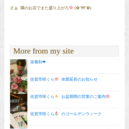
さぁ 隣のお店でまた盛り上がろ
(✿˘艸˘✿)
More from my site
栄養剤︎︎︎❤︎
佐賀市咲くら
休業延長のお知らせ
佐賀市咲くら
お盆期間の営業のご案内
佐賀市咲くら
のゴールデンウィーク