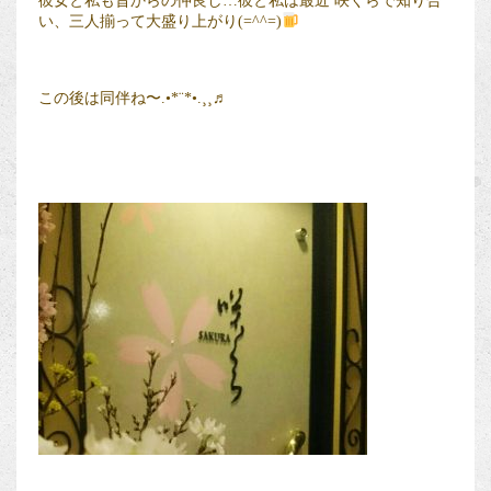
彼女と私も昔からの仲良し…彼と私は最近 咲くらで知り合
い、三人揃って大盛り上がり(=^^=)
この後は同伴ね〜.•*¨*•.¸¸♬