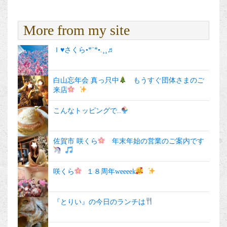
More from my site
Ｉ♥️さくら•*¨*•.¸¸♬︎
白山忘年会 真っ只中
もうすぐ団体さまのご
来店
こんなトッピングで..
佐賀市 咲くら
年末年始の営業のご案内です
咲くら
１８周年weeeek
『とりい』の今日のランチは