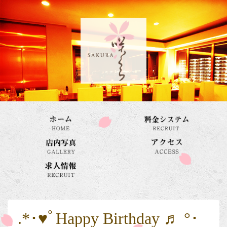
.*･♥ﾟHappy Birthday ♬ °･