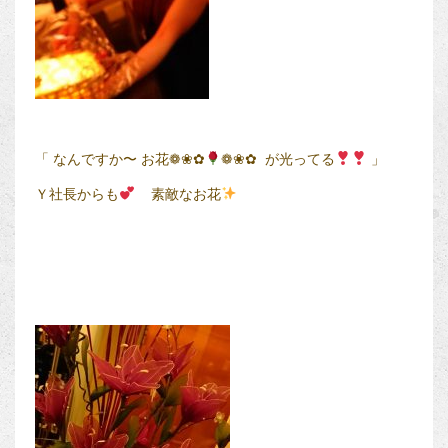
「 なんですか〜 お花❁❀✿
❁❀✿ が光ってる
」
Ｙ社長からも
素敵なお花