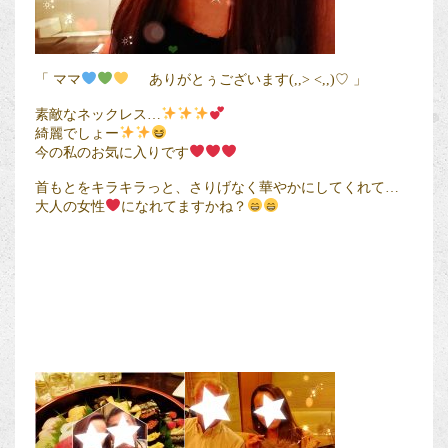
「 ママ
ありがとぅございます(,,> <,,)♡ 」
素敵なネックレス…
綺麗でしょー
今の私のお気に入りです
首もとをキラキラっと、さりげなく華やかにしてくれて…
大人の女性
になれてますかね？