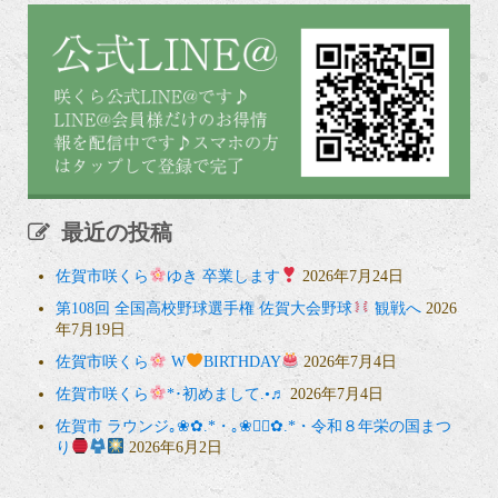
最近の投稿
佐賀市咲くら
ゆき 卒業します
2026年7月24日
第108回 全国高校野球選手権 佐賀大会野球
観戦へ
2026
年7月19日
佐賀市咲くら
W
BIRTHDAY
2026年7月4日
佐賀市咲くら
*･初めまして.•♬
2026年7月4日
佐賀市 ラウンジ｡❀✿.*・｡❀❁⃘✿.*・令和８年栄の国まつ
り
2026年6月2日