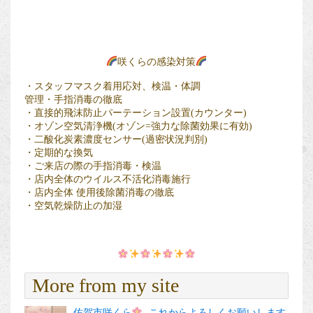
咲くらの感染対策
・スタッフマスク着用応対、検温・体調
管理・手指消毒の徹底
・直接的飛沫防止パーテーション設置(カウンター)
・オゾン空気清浄機(オゾン=強力な除菌効果に有効)
・二酸化炭素濃度センサー(過密状況判別)
・定期的な換気
・ご来店の際の手指消毒・検温
・店内全体のウイルス不活化消毒施行
・店内全体 使用後除菌消毒の徹底
・空気乾燥防止の加湿
More from my site
佐賀市咲くら
これからよろしくお願いします