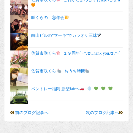
咲くらの、忘年会
白山ビルの“マーキ”でカラオケ三昧
佐賀市咲くら
１９周年ﾟ･*.✿Thank you.✿.*･ﾟ
佐賀市咲くら
おうち時間
ベントレー福岡 新型fairへ
前のブログ記事へ
次のブログ記事へ