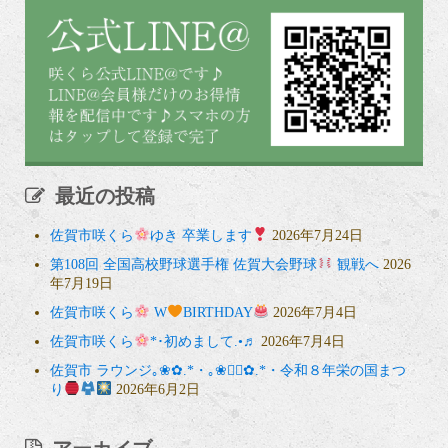
最近の投稿
佐賀市咲くら
ゆき 卒業します
2026年7月24日
第108回 全国高校野球選手権 佐賀大会野球
観戦へ
2026
年7月19日
佐賀市咲くら
W
BIRTHDAY
2026年7月4日
佐賀市咲くら
*･初めまして.•♬
2026年7月4日
佐賀市 ラウンジ｡❀✿.*・｡❀❁⃘✿.*・令和８年栄の国まつ
り
2026年6月2日