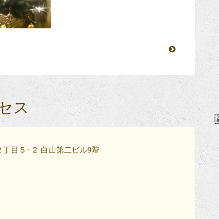
セス
丁目５−２ 白山第二ビル9階