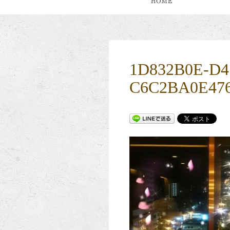
1D832B0E-D4
C6C2BA0E47