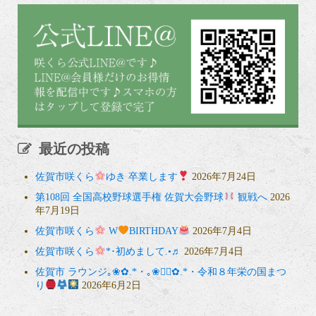
最近の投稿
佐賀市咲くら
ゆき 卒業します
2026年7月24日
第108回 全国高校野球選手権 佐賀大会野球
観戦へ
2026
年7月19日
佐賀市咲くら
W
BIRTHDAY
2026年7月4日
佐賀市咲くら
*･初めまして.•♬
2026年7月4日
佐賀市 ラウンジ｡❀✿.*・｡❀❁⃘✿.*・令和８年栄の国まつ
り
2026年6月2日