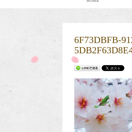
6F73DBFB-912
5DB2F63D8E