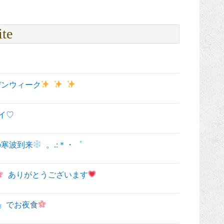
ite
デンウィーク
イ♡
の寒波到来
。.:＊・゜
ありがとうございます
』でお夜食