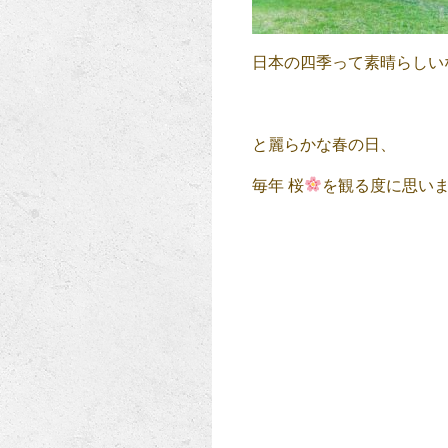
日本の四季って素晴らしいな•*¨
と麗らかな春の日、
毎年 桜
を観る度に思い