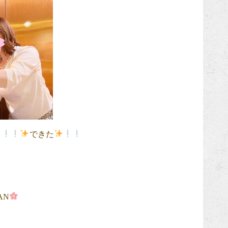
できた
AN