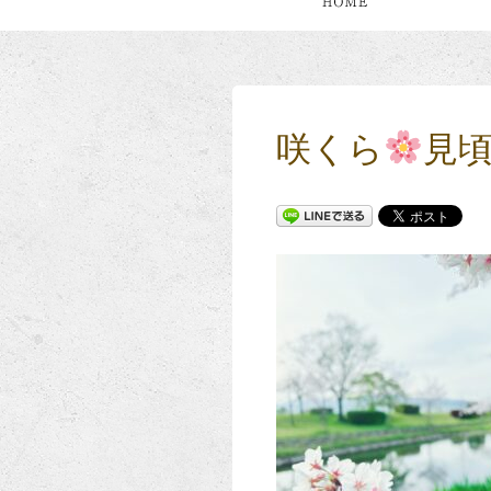
咲くら
見