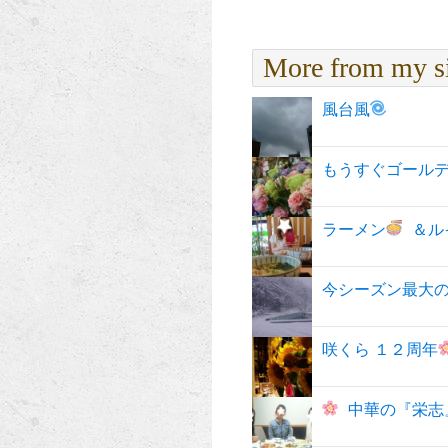
More from my s
風台風
もうすぐゴール
ラーメン
＆ル
今シーズン最大
咲くら １２周年
中華の『栄志