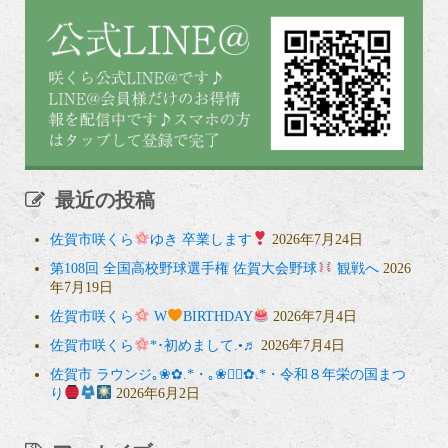
最近の投稿
佐賀市咲くら
ゆき 卒業します
2026年7月24日
第108回 全国高校野球選手権 佐賀大会野球
観戦へ
2026
年7月19日
佐賀市咲くら
W
BIRTHDAY
2026年7月4日
佐賀市咲くら
*･初めまして.•♬
2026年7月4日
佐賀市 ラウンジ｡❀✿.*・｡❀❁⃘✿.*・令和８年栄の国まつ
り
2026年6月2日