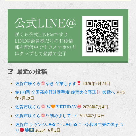
最近の投稿
佐賀市咲くら
ゆき 卒業します
2026年7月24日
第108回 全国高校野球選手権 佐賀大会野球
観戦へ
2026
年7月19日
佐賀市咲くら
W
BIRTHDAY
2026年7月4日
佐賀市咲くら
*･初めまして.•♬
2026年7月4日
佐賀市 ラウンジ｡❀✿.*・｡❀❁⃘✿.*・令和８年栄の国まつ
り
2026年6月2日