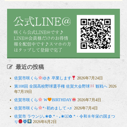
最近の投稿
佐賀市咲くら
ゆき 卒業します
2026年7月24日
第108回 全国高校野球選手権 佐賀大会野球
観戦へ
2026
年7月19日
佐賀市咲くら
W
BIRTHDAY
2026年7月4日
佐賀市咲くら
*･初めまして.•♬
2026年7月4日
佐賀市 ラウンジ｡❀✿.*・｡❀❁⃘✿.*・令和８年栄の国まつ
り
2026年6月2日