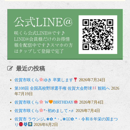
最近の投稿
佐賀市咲くら
ゆき 卒業します
2026年7月24日
第108回 全国高校野球選手権 佐賀大会野球
観戦へ
2026
年7月19日
佐賀市咲くら
W
BIRTHDAY
2026年7月4日
佐賀市咲くら
*･初めまして.•♬
2026年7月4日
佐賀市 ラウンジ｡❀✿.*・｡❀❁⃘✿.*・令和８年栄の国まつ
り
2026年6月2日