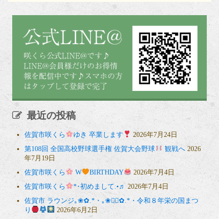
最近の投稿
佐賀市咲くら
ゆき 卒業します
2026年7月24日
第108回 全国高校野球選手権 佐賀大会野球
観戦へ
2026
年7月19日
佐賀市咲くら
W
BIRTHDAY
2026年7月4日
佐賀市咲くら
*･初めまして.•♬
2026年7月4日
佐賀市 ラウンジ｡❀✿.*・｡❀❁⃘✿.*・令和８年栄の国まつ
り
2026年6月2日