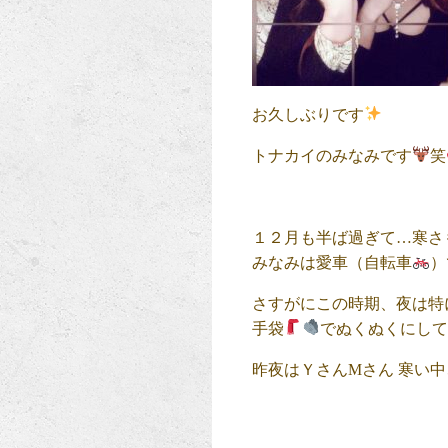
お久しぶりです
トナカイのみなみです
笑
１２月も半ば過ぎて…寒さ
みなみは愛車（自転車
）
さすがにこの時期、夜は特
手袋
でぬくぬくにし
昨夜はＹさんMさん 寒い