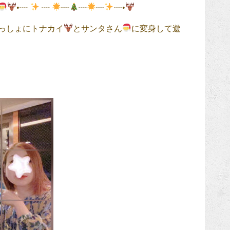
•┈
┈
┈
┈
┈
┈•
っしょにトナカイ
とサンタさん
に変身して遊