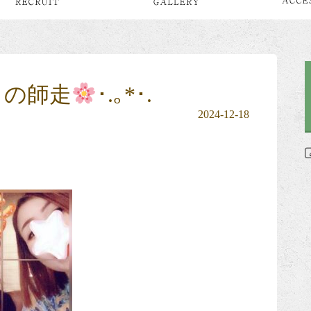
らの師走
･.｡*･.
2024-12-18