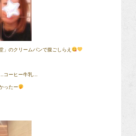
堂」のクリームパンで腹ごしらえ
…コーヒー牛乳…
かったー