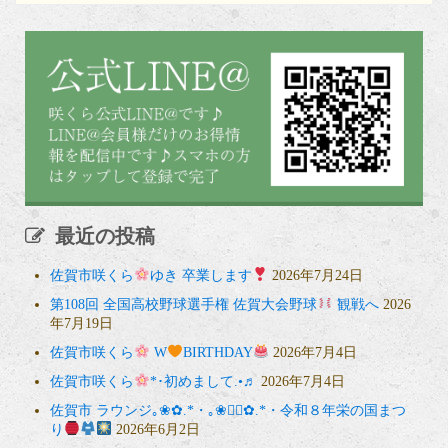
最近の投稿
佐賀市咲くら
ゆき 卒業します
2026年7月24日
第108回 全国高校野球選手権 佐賀大会野球
観戦へ
2026
年7月19日
佐賀市咲くら
W
BIRTHDAY
2026年7月4日
佐賀市咲くら
*･初めまして.•♬
2026年7月4日
佐賀市 ラウンジ｡❀✿.*・｡❀❁⃘✿.*・令和８年栄の国まつ
り
2026年6月2日