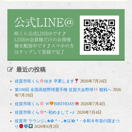
最近の投稿
佐賀市咲くら
ゆき 卒業します
2026年7月24日
第108回 全国高校野球選手権 佐賀大会野球
観戦へ
2026
年7月19日
佐賀市咲くら
W
BIRTHDAY
2026年7月4日
佐賀市咲くら
*･初めまして.•♬
2026年7月4日
佐賀市 ラウンジ｡❀✿.*・｡❀❁⃘✿.*・令和８年栄の国まつ
り
2026年6月2日