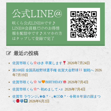
最近の投稿
佐賀市咲くら
ゆき 卒業します
2026年7月24日
第108回 全国高校野球選手権 佐賀大会野球
観戦へ
2026
年7月19日
佐賀市咲くら
W
BIRTHDAY
2026年7月4日
佐賀市咲くら
*･初めまして.•♬
2026年7月4日
佐賀市 ラウンジ｡❀✿.*・｡❀❁⃘✿.*・令和８年栄の国まつ
り
2026年6月2日