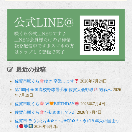
最近の投稿
佐賀市咲くら
ゆき 卒業します
2026年7月24日
第108回 全国高校野球選手権 佐賀大会野球
観戦へ
2026
年7月19日
佐賀市咲くら
W
BIRTHDAY
2026年7月4日
佐賀市咲くら
*･初めまして.•♬
2026年7月4日
佐賀市 ラウンジ｡❀✿.*・｡❀❁⃘✿.*・令和８年栄の国まつ
り
2026年6月2日