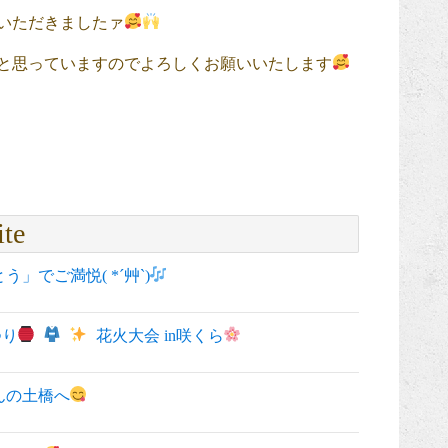
いただきましたァ
と思っていますのでよろしくお願いいたします
ite
」でご満悦( *´艸`)
つり
花火大会 in咲くら
んの土橋へ