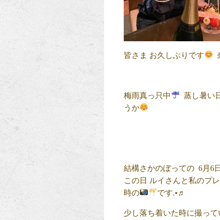
皆さま お久しぶりです
梅雨真っ只中
蒸し暑い日
うか
結構さかのぼっての 6月6
この日 ルイさんと私のプ
時の
です.•♬
少し落ち着いた時に撮って