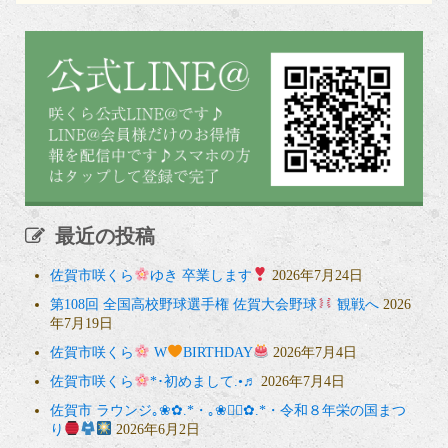
最近の投稿
佐賀市咲くら
ゆき 卒業します
2026年7月24日
第108回 全国高校野球選手権 佐賀大会野球
観戦へ
2026
年7月19日
佐賀市咲くら
W
BIRTHDAY
2026年7月4日
佐賀市咲くら
*･初めまして.•♬
2026年7月4日
佐賀市 ラウンジ｡❀✿.*・｡❀❁⃘✿.*・令和８年栄の国まつ
り
2026年6月2日