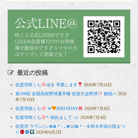
最近の投稿
佐賀市咲くら
ゆき 卒業します
2026年7月24日
第108回 全国高校野球選手権 佐賀大会野球
観戦へ
2026
年7月19日
佐賀市咲くら
W
BIRTHDAY
2026年7月4日
佐賀市咲くら
*･初めまして.•♬
2026年7月4日
佐賀市 ラウンジ｡❀✿.*・｡❀❁⃘✿.*・令和８年栄の国まつ
り
2026年6月2日