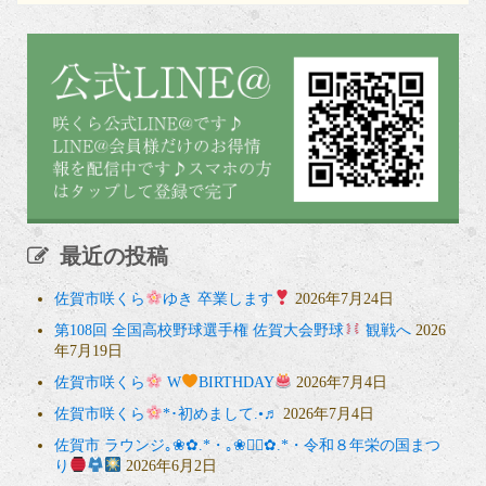
最近の投稿
佐賀市咲くら
ゆき 卒業します
2026年7月24日
第108回 全国高校野球選手権 佐賀大会野球
観戦へ
2026
年7月19日
佐賀市咲くら
W
BIRTHDAY
2026年7月4日
佐賀市咲くら
*･初めまして.•♬
2026年7月4日
佐賀市 ラウンジ｡❀✿.*・｡❀❁⃘✿.*・令和８年栄の国まつ
り
2026年6月2日