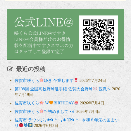
最近の投稿
佐賀市咲くら
ゆき 卒業します
2026年7月24日
第108回 全国高校野球選手権 佐賀大会野球
観戦へ
2026
年7月19日
佐賀市咲くら
W
BIRTHDAY
2026年7月4日
佐賀市咲くら
*･初めまして.•♬
2026年7月4日
佐賀市 ラウンジ｡❀✿.*・｡❀❁⃘✿.*・令和８年栄の国まつ
り
2026年6月2日