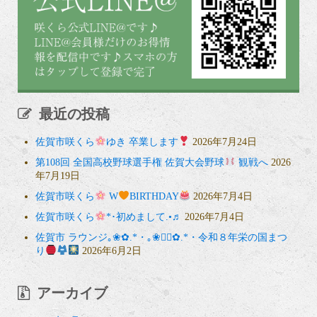
最近の投稿
佐賀市咲くら
ゆき 卒業します
2026年7月24日
第108回 全国高校野球選手権 佐賀大会野球
観戦へ
2026
年7月19日
佐賀市咲くら
W
BIRTHDAY
2026年7月4日
佐賀市咲くら
*･初めまして.•♬
2026年7月4日
佐賀市 ラウンジ｡❀✿.*・｡❀❁⃘✿.*・令和８年栄の国まつ
り
2026年6月2日
アーカイブ